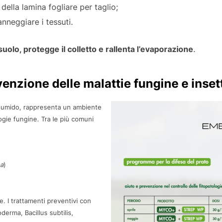
 della lamina fogliare per taglio;
nneggiare i tessuti.
 suolo, protegge il colletto e rallenta l’evaporazione
.
venzione delle malattie fungine e insett
do-umido, rappresenta un ambiente
ogie fungine. Tra le più comuni
pa
)
e. I trattamenti preventivi con
erma, Bacillus subtilis,