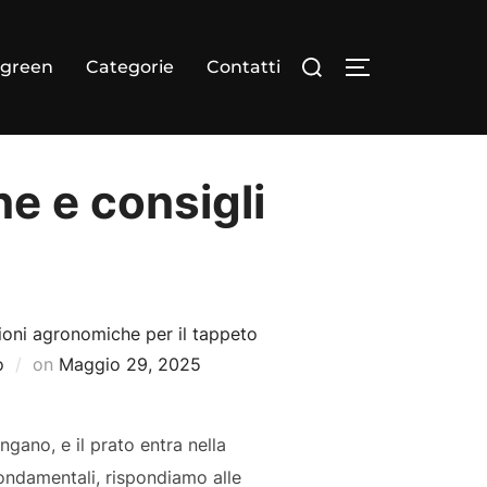
Cerca
dgreen
Categorie
Contatti
APRI/CHIUDI
per:
ne e consigli
oni agronomiche per il tappeto
Pubblicato
o
on
Maggio 29, 2025
il
ngano, e il prato entra nella
fondamentali, rispondiamo alle