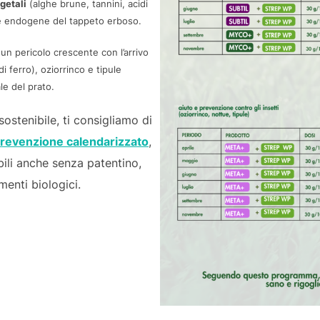
egetali
(alghe brune, tannini, acidi
se endogene del tappeto erboso.
 un pericolo crescente con l’arrivo
di ferro), oziorrinco e tipule
e del prato.
stenibile, ti consigliamo di
revenzione calendarizzato
,
bili anche senza patentino,
menti biologici.