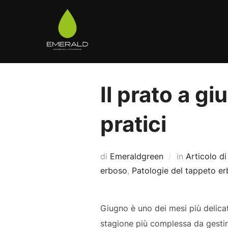
Salta
al
contenuto
Il prato a gi
pratici
di
Emeraldgreen
in
Articolo di
erboso
,
Patologie del tappeto e
Giugno è uno dei mesi più delicati
stagione più complessa da gestire