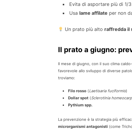
Evita di asportare più di 1/3
Usa
lame affilate
per non da
Un prato più alto
raffredda il
Il prato a giugno: pre
Il mese di giugno, con il suo clima cal
favorevole allo sviluppo di diverse patol
troviamo:
Filo rosso
(
Laetisaria fuciformis
)
Dollar spot
(
Sclerotinia homeocar
Pythium spp.
La prevenzione è la strategia più efficac
microrganismi antagonisti
(come Trichod