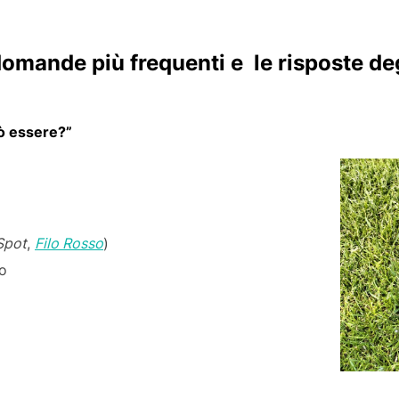
 domande più frequenti e le risposte de
uò essere?”
Spot
,
Filo Rosso
)
o