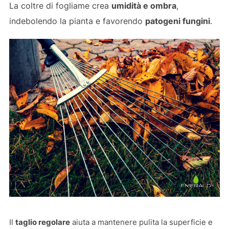
La coltre di fogliame crea
umidità e ombra
,
indebolendo la pianta e favorendo
patogeni fungini
.
Il
taglio regolare
aiuta a mantenere pulita la superficie e