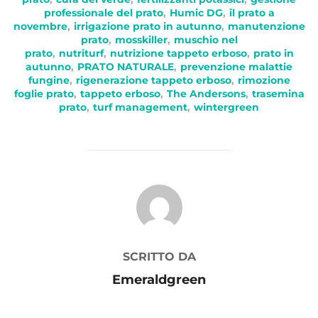
professionale del prato
,
Humic DG
,
il prato a
novembre
,
irrigazione prato in autunno
,
manutenzione
prato
,
mosskiller
,
muschio nel
prato
,
nutriturf
,
nutrizione tappeto erboso
,
prato in
autunno
,
PRATO NATURALE
,
prevenzione malattie
fungine
,
rigenerazione tappeto erboso
,
rimozione
foglie prato
,
tappeto erboso
,
The Andersons
,
trasemina
prato
,
turf management
,
wintergreen
AUTORE DELL'ARTICOLO
SCRITTO DA
Emeraldgreen