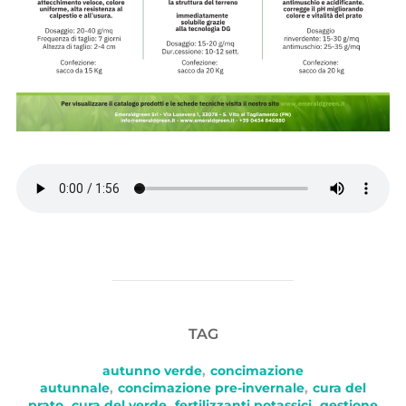
TAG
autunno verde
,
concimazione
autunnale
,
concimazione pre-invernale
,
cura del
prato
,
cura del verde
,
fertilizzanti potassici
,
gestione