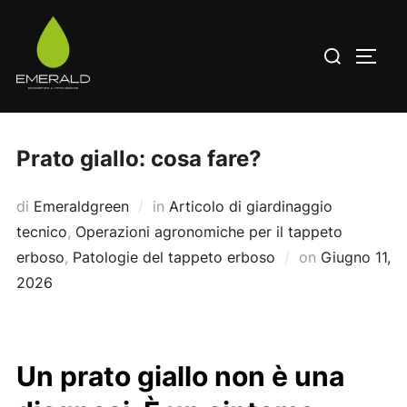
Salta
al
Cerca
APRI/
contenuto
per:
Prato giallo: cosa fare?
di
Emeraldgreen
in
Articolo di giardinaggio
tecnico
,
Operazioni agronomiche per il tappeto
Pubblicato
erboso
,
Patologie del tappeto erboso
on
Giugno 11,
il
2026
Un prato giallo non è una