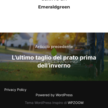
Emeraldgreen
Navigazione
articoli
Articolo
Articolo precedente
precedente
L’ultimo taglio del prato prima
dell’inverno
Privacy Policy
Powered by WordPress
Tema WordPress Inspiro di
WPZOOM