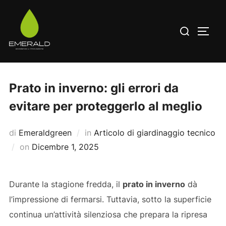
Salta
al
Cerca
APRI/
contenuto
per:
Prato in inverno: gli errori da
evitare per proteggerlo al meglio
di
Emeraldgreen
in
Articolo di giardinaggio tecnico
Pubblicato
on
Dicembre 1, 2025
il
Durante la stagione fredda, il
prato in inverno
dà
l’impressione di fermarsi. Tuttavia, sotto la superficie
continua un’attività silenziosa che prepara la ripresa