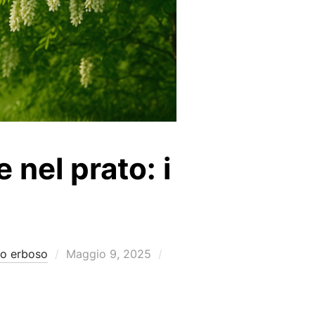
 nel prato: i
Pubblicato
to erboso
Maggio 9, 2025
il