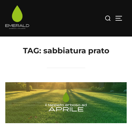
Salta
al
Cerca
APRI/
contenuto
per:
TAG:
sabbiatura prato