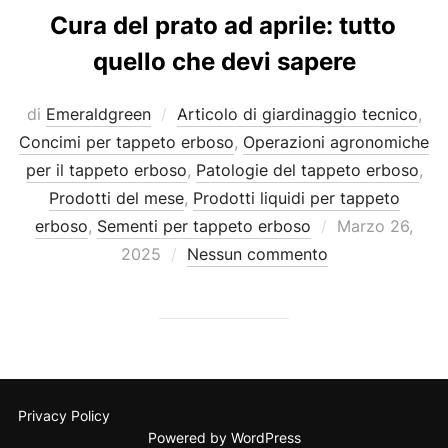
Cura del prato ad aprile: tutto
quello che devi sapere
di
Emeraldgreen
Articolo di giardinaggio tecnico
,
Concimi per tappeto erboso
,
Operazioni agronomiche
per il tappeto erboso
,
Patologie del tappeto erboso
,
Prodotti del mese
,
Prodotti liquidi per tappeto
Pubblicato
erboso
,
Sementi per tappeto erboso
Marzo 26,
il
2025
Nessun commento
Privacy Policy
Powered by WordPress