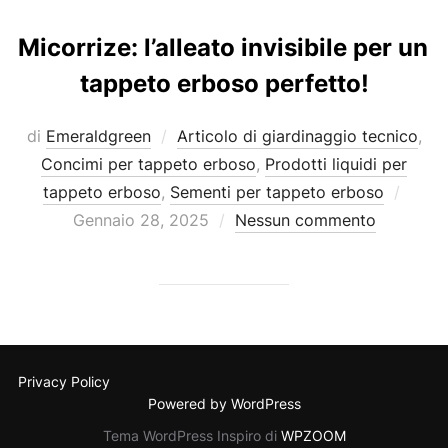
Micorrize: l’alleato invisibile per un
tappeto erboso perfetto!
di
Emeraldgreen
Articolo di giardinaggio tecnico
,
Concimi per tappeto erboso
,
Prodotti liquidi per
Pubbl
tappeto erboso
,
Sementi per tappeto erboso
il
Gennaio 28, 2025
Nessun commento
Privacy Policy
Powered by WordPress
Tema WordPress Inspiro di
WPZOOM