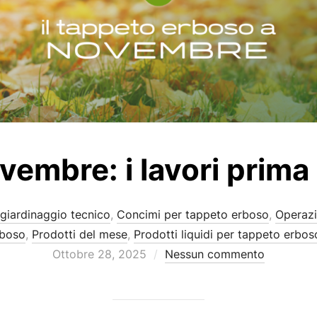
ovembre: i lavori prima
 giardinaggio tecnico
,
Concimi per tappeto erboso
,
Operazi
rboso
,
Prodotti del mese
,
Prodotti liquidi per tappeto erbos
Pubblicato
Ottobre 28, 2025
Nessun commento
il