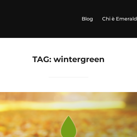
Blog
Chi è Emeral
TAG:
wintergreen