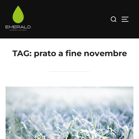
Salta
al
Cerca
APRI/
contenuto
per:
TAG:
prato a fine novembre