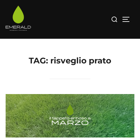
Salta
al
Cerca
APRI/
contenuto
per:
TAG:
risveglio prato