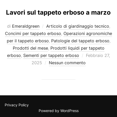
Lavori sul tappeto erboso a marzo
di
Emeraldgreen
Articolo di giardinaggio tecnico
,
Concimi per tappeto erboso
,
Operazioni agronomiche
per il tappeto erboso
,
Patologie del tappeto erboso
,
Prodotti del mese
,
Prodotti liquidi per tappeto
Pubblicato
erboso
,
Sementi per tappeto erboso
Febbraio 27,
il
2025
Nessun commento
Privacy Policy
Powered by WordPress