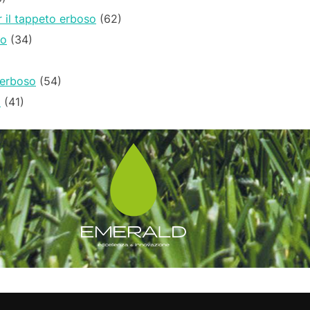
 il tappeto erboso
(62)
so
(34)
 erboso
(54)
o
(41)