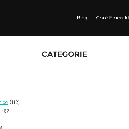
Blog
Chi è Emeral
CATEGORIE
nico
(112)
o
(67)
)