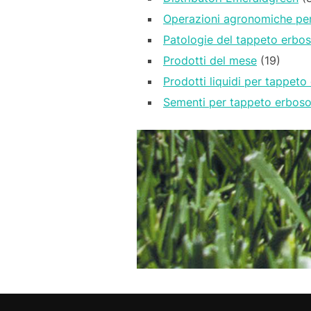
Operazioni agronomiche per
Patologie del tappeto erbo
Prodotti del mese
(19)
Prodotti liquidi per tappeto
Sementi per tappeto erbos