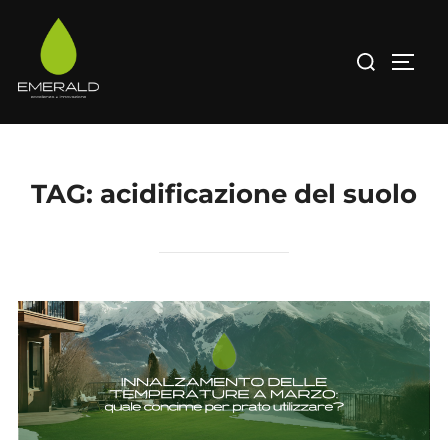
Salta
al
Cerca
APRI/
contenuto
per:
TAG:
acidificazione del suolo