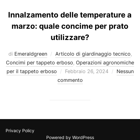
Innalzamento delle temperature a
marzo: quale concime per prato
utilizzare?
di
Emeraldgreen
Articolo di giardinaggio tecnico
,
Concimi per tappeto erboso
,
Operazioni agronomiche
Pubblicato
per il tappeto erboso
Febbraio 26, 2024
Nessun
il
commento
Privacy Policy
Powered by WordPress