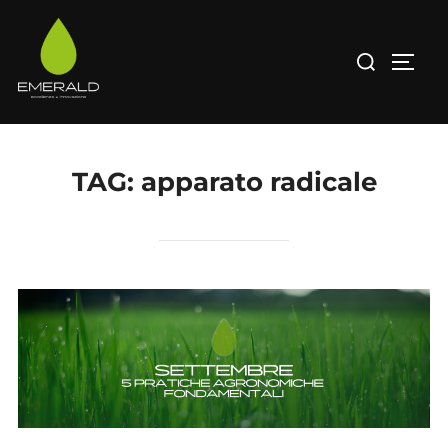
Salta
al
Cerca
APRI/
contenuto
per:
TAG:
apparato radicale