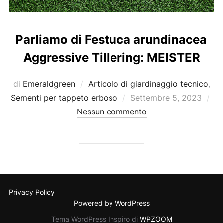
Parliamo di Festuca arundinacea
Aggressive Tillering: MEISTER
di
Emeraldgreen
Articolo di giardinaggio tecnico
,
Pubblicato
Sementi per tappeto erboso
Settembre 5, 2023
il
Nessun commento
Privacy Policy
Powered by WordPress
Tema WordPress Inspiro di
WPZOOM