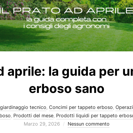
ad aprile: la guida per 
erboso sano
 giardinaggio tecnico
,
Concimi per tappeto erboso
,
Operazi
rboso
,
Prodotti del mese
,
Prodotti liquidi per tappeto erbos
Pubblicato
Marzo 29, 2026
Nessun commento
il