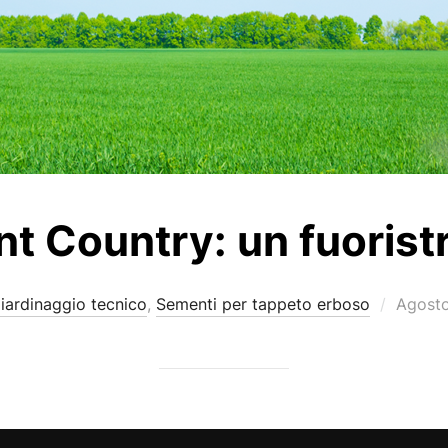
nt Country: un fuorist
Pubbli
giardinaggio tecnico
,
Sementi per tappeto erboso
Agosto
il