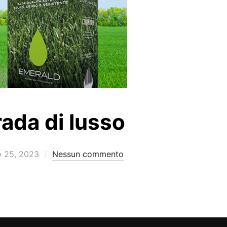
rada di lusso
cato
 25, 2023
Nessun commento