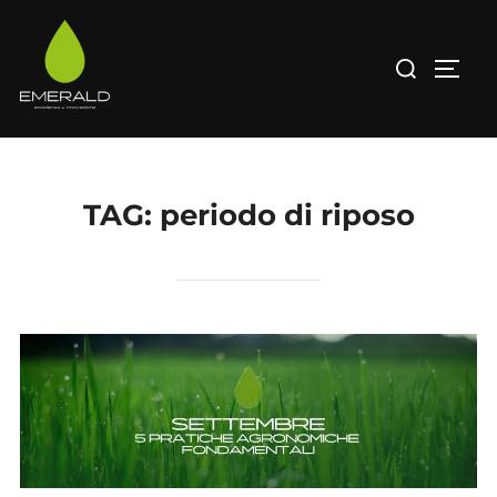
Salta
al
Cerca
APRI/
contenuto
per:
TAG:
periodo di riposo