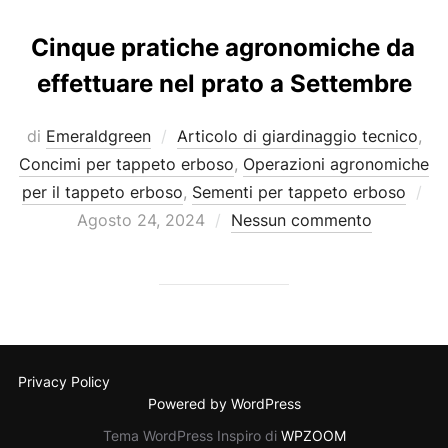
Cinque pratiche agronomiche da
effettuare nel prato a Settembre
di
Emeraldgreen
Articolo di giardinaggio tecnico
,
Concimi per tappeto erboso
,
Operazioni agronomiche
Pu
per il tappeto erboso
,
Sementi per tappeto erboso
il
Agosto 24, 2024
Nessun commento
Privacy Policy
Powered by WordPress
Tema WordPress Inspiro di
WPZOOM