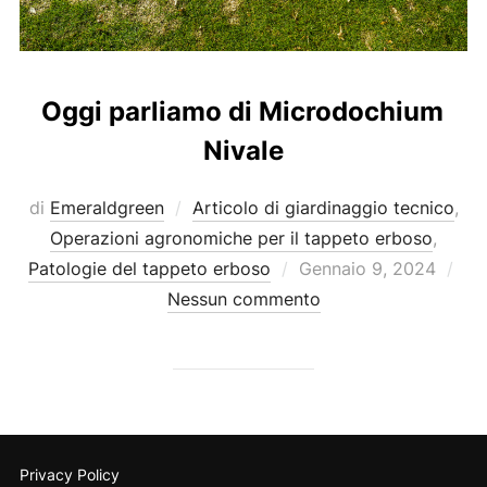
Oggi parliamo di Microdochium
Nivale
di
Emeraldgreen
Articolo di giardinaggio tecnico
,
Operazioni agronomiche per il tappeto erboso
,
Pubblicato
Patologie del tappeto erboso
Gennaio 9, 2024
il
Nessun commento
Privacy Policy