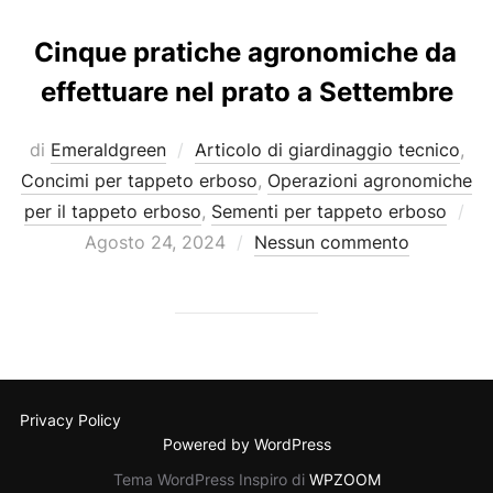
Cinque pratiche agronomiche da
effettuare nel prato a Settembre
di
Emeraldgreen
Articolo di giardinaggio tecnico
,
Concimi per tappeto erboso
,
Operazioni agronomiche
Pu
per il tappeto erboso
,
Sementi per tappeto erboso
il
Agosto 24, 2024
Nessun commento
Privacy Policy
Powered by WordPress
Tema WordPress Inspiro di
WPZOOM