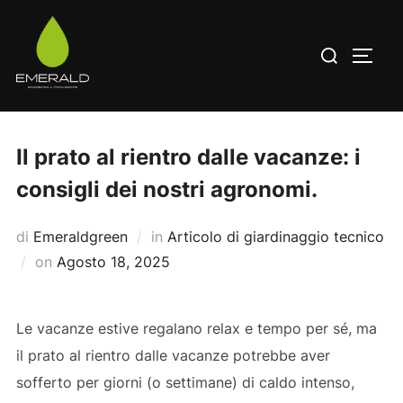
Salta
al
Cerca
APRI/
contenuto
per:
Il prato al rientro dalle vacanze: i
consigli dei nostri agronomi.
di
Emeraldgreen
in
Articolo di giardinaggio tecnico
Pubblicato
on
Agosto 18, 2025
il
Le vacanze estive regalano relax e tempo per sé, ma
il prato al rientro dalle vacanze potrebbe aver
sofferto per giorni (o settimane) di caldo intenso,