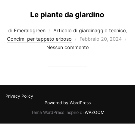
Le piante da giardino
di
Emeraldgreen
Articolo di giardinaggio tecnico
,
Pubblicato
Concimi per tappeto erboso
Febbraio 20, 2024
il
Nessun commento
Privacy Policy
Powered by WordPress
Tema WordPress Inspiro di
WPZOOM