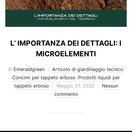
L’ IMPORTANZA DEI DETTAGLI: I
MICROELEMENTI
di
Emeraldgreen
Articolo di giardinaggio tecnico
,
Concimi per tappeto erboso
,
Prodotti liquidi per
Pubblicato
tappeto erboso
Maggio 27, 2020
Nessun
il
commento