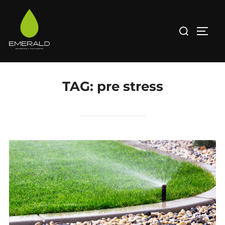
Salta
al
Cerca
APRI/
contenuto
per:
TAG:
pre stress