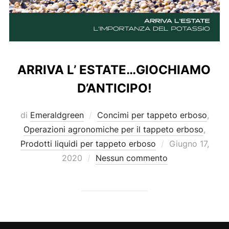
ARRIVA L’ ESTATE…GIOCHIAMO
D’ANTICIPO!
di
Emeraldgreen
Concimi per tappeto erboso
,
Operazioni agronomiche per il tappeto erboso
,
Pubblicato
Prodotti liquidi per tappeto erboso
Giugno 17,
il
2020
Nessun commento