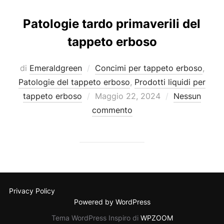
Patologie tardo primaverili del
tappeto erboso
di
Emeraldgreen
Concimi per tappeto erboso
,
Patologie del tappeto erboso
,
Prodotti liquidi per
Pubblicato
tappeto erboso
Maggio 22, 2024
Nessun
il
commento
Privacy Policy
Powered by WordPress
Tema WordPress Inspiro di
WPZOOM