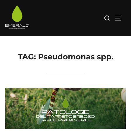
Salta
al
Cerca
APRI/
contenuto
per:
TAG:
Pseudomonas spp.