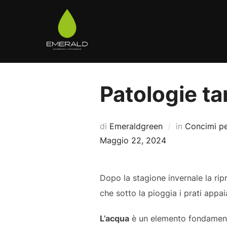
Salta
al
contenuto
Patologie ta
di
Emeraldgreen
in
Concimi pe
Maggio 22, 2024
Dopo la stagione invernale la ri
che sotto la pioggia i prati appa
L’acqua
è un elemento fondamentale