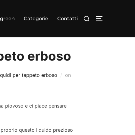
Cerca
dgreen
Categorie
Contatti
APRI/CHIUDI
per:
ppeto erboso
Pubblicato
liquidi per tappeto erboso
on
il
ma piovoso e ci piace pensare
è proprio questo liquido prezioso