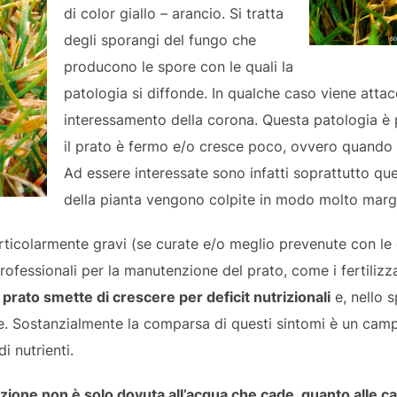
di color giallo – arancio. Si tratta
degli sporangi del fungo che
producono le spore con le quali la
patologia si diffonde. In qualche caso viene attac
interessamento della corona. Questa patologia è
il prato è fermo e/o cresce poco, ovvero quando 
Ad essere interessate sono infatti soprattutto que
della pianta vengono colpite in modo molto margi
ticolarmente gravi (se curate e/o meglio prevenute con le gi
rofessionali per la manutenzione del prato, come i fertilizza
 prato smette di crescere per deficit nutrizionali
e, nello s
e. Sostanzialmente la comparsa di questi sintomi è un campa
i nutrienti.
azione non è solo dovuta all’acqua che cade, quanto alle ca