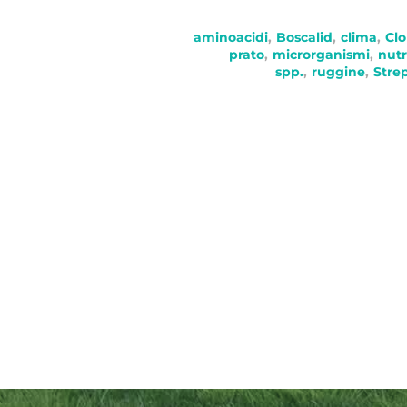
aminoacidi
,
Boscalid
,
clima
,
Clo
prato
,
microrganismi
,
nutr
spp.
,
ruggine
,
Stre