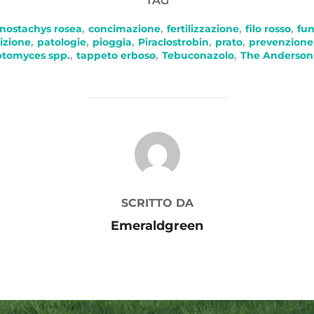
TAG
nostachys rosea
,
concimazione
,
fertilizzazione
,
filo rosso
,
fun
izione
,
patologie
,
pioggia
,
Piraclostrobin
,
prato
,
prevenzione
ptomyces spp.
,
tappeto erboso
,
Tebuconazolo
,
The Anderson
AUTORE DELL'ARTICOLO
SCRITTO DA
Emeraldgreen