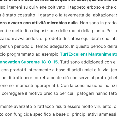
so i terreni su cui viene coltivato il tappeto erboso e che 
 è stato costruito il garage o la tavernetta dell’abitazione:
zero ovvero con attività microbica nulla
. Non sono in grado 
nti e metterli a disposizione delle radici della pianta. Per 
zzazioni avvalendosi di prodotti di sintesi equilibrati che in
per un periodo di tempo adeguato. In questo periodo dell’a
lascio programmato ad esempio
TurfExcellent Manteniment
Innovation Supreme 18-0-15
. Tutti sono addizionati con el
i con prodotti interamente a base di acidi umici e fulvici (
one di trattenere correttamente ciò che serve al prato (che
one nei momenti appropriati). Con la concimazione indirizza
 a correggere il motivo preciso per cui i patogeni hanno fat
mente avanzato o l’attacco risulti essere molto virulento, olt
to con fungicida specifico a base di principi attivi ammessi 