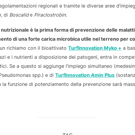
egolamentazioni regionali e tramite le diverse aree d’impieg
o
, di
Boscalid
e
Piraclostrobin
.
nutrizionale è la prima forma di prevenzione delle malatti
nto di una forte carica microbica utile nel terreno per c
un richiamo con il bioattivato
TurfInnovation Myko +
a bas
zi e i nutrienti a disposizione dei patogeni, entra in compe
otici. Se a questo si aggiunge l’impiego simultaneo (medesi
Pseudomonas spp.) e di
TurfInnovation Amin Plus
(sostanz
ora la funzione di potenziamento della prevenzione sarà mass