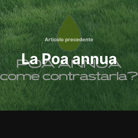
Articolo
Articolo precedente
precedente
La Poa annua