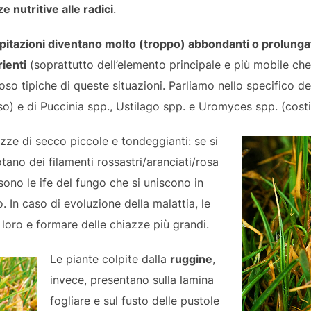
e nutritive alle radici
.
ipitazioni diventano molto (troppo) abbondanti o prolung
ienti
(soprattutto dell’elemento principale e più mobile che
so tipiche di queste situazioni. Parliamo nello specifico del
) e di Puccinia spp., Ustilago spp. e Uromyces spp. (costit
zze di secco piccole e tondeggianti: se si
notano dei filamenti rossastri/aranciati/rosa
 sono le ife del fungo che si uniscono in
. In caso di evoluzione della malattia, le
loro e formare delle chiazze più grandi.
Le piante colpite dalla
ruggine
,
invece, presentano sulla lamina
fogliare e sul fusto delle pustole