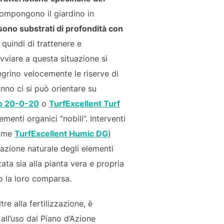
compongono il giardino in
sono substrati di profondità con
quindi di trattenere e
ovviare a questa situazione si
tegrino velocemente le riserve di
nno ci si può orientare su
o 20-0-20
o
TurfExcellent Turf
ementi organici “nobili”. Interventi
come
TurfExcellent Humic DG
)
lazione naturale degli elementi
ta sia alla pianta vera e propria
to la loro comparsa.
re alla fertilizzazione, è
all’uso dal Piano d’Azione