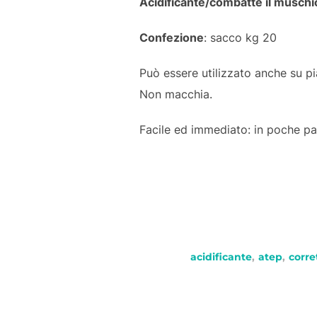
Acidificante/combatte il muschi
Confezione
: sacco kg 20
Può essere utilizzato anche su pia
Non macchia.
Facile ed immediato: in poche p
acidificante
,
atep
,
corre