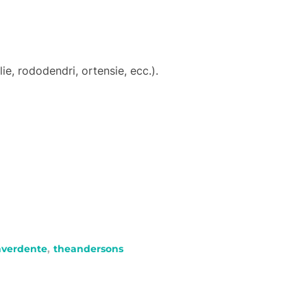
ie, rododendri, ortensie, ecc.).
nverdente
,
theandersons