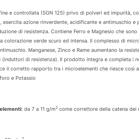
ine e controllata (SGN 125) privo di polveri ed impurità, c
, esercita azione rinverdente, acidificante e antimuschio e 
duzione di resistenza. Contiene Ferro e Magnesio che sono e
una colorazione verde scuro ed intensa. Il complesso di mic
 antimuschio. Manganese, Zinco e Rame aumentano la resist
i (induttori di resistenza). Il prodotto integra e completa i
ce il corretto rapporto tra i microelementi che riesce così a
sforo e Potassio
2
oelementi:
da 7 a 11 g/m
come correttore della catena dei 
2