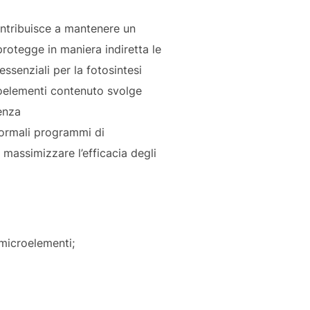
ontribuisce a mantenere un
protegge in maniera indiretta le
ssenziali per la fotosintesi
roelementi contenuto svolge
enza
 normali programmi di
 massimizzare l’efficacia degli
microelementi;