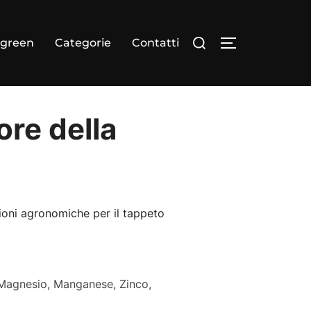
Cerca
dgreen
Categorie
Contatti
APRI/CHIUDI
per:
ore della
oni agronomiche per il tappeto
, Magnesio, Manganese, Zinco,