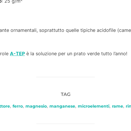
o
: 25 g/m
nte ornamentali, soprattutto quelle tipiche acidofile (camel
arole
A-TEP
è la soluzione per un prato verde tutto l’anno!
TAG
ttore
,
ferro
,
magnesio
,
manganese
,
microelementi
,
rame
,
ri