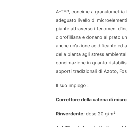
A-TEP, concime a granulometria f
adeguato livello di microelementi
piante attraverso i fenomeni d’in
clorofilliana e donano al prato 
anche un’azione acidificante ed
della pianta agli stress ambiental
concimazione in quanto ristabilis
apporti tradizionali di Azoto, Fo
Il suo impiego :
Correttore della catena di micr
2
Rinverdente
; dose 20 g/m