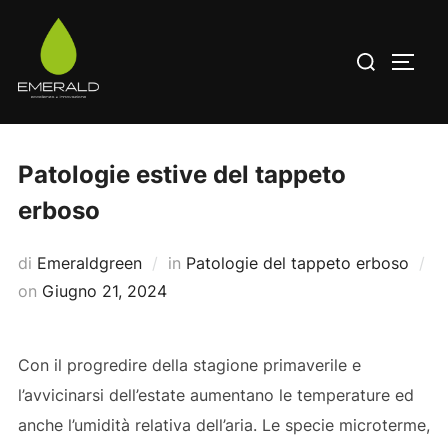
Salta
al
Cerca
APRI/
contenuto
per:
Patologie estive del tappeto
erboso
di
Emeraldgreen
in
Patologie del tappeto erboso
Pubblicato
on
Giugno 21, 2024
il
Con il progredire della stagione primaverile e
l’avvicinarsi dell’estate aumentano le temperature ed
anche l’umidità relativa dell’aria. Le specie microterme,