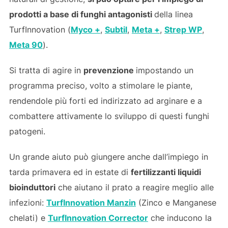
prodotti a base di funghi antagonisti
della linea
TurfInnovation (
Myco +
,
Subtil
,
Meta +
,
Strep WP
,
Meta 90
).
Si tratta di agire in
prevenzione
impostando un
programma preciso, volto a stimolare le piante,
rendendole più forti ed indirizzato ad arginare e a
combattere attivamente lo sviluppo di questi funghi
patogeni.
Un grande aiuto può giungere anche dall’impiego in
tarda primavera ed in estate di
fertilizzanti liquidi
bioinduttori
che aiutano il prato a reagire meglio alle
infezioni:
TurfInnovation Manzin
(Zinco e Manganese
chelati) e
TurfInnovation Corrector
che inducono la