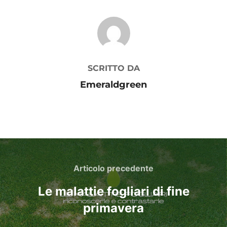
AUTORE DELL'ARTICOLO
SCRITTO DA
Emeraldgreen
Navigazione
articoli
Articolo
Articolo precedente
precedente
Le malattie fogliari di fine
primavera