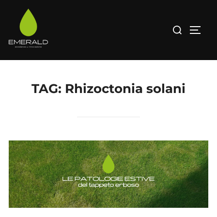
Salta
al
Cerca
APRI/
contenuto
per:
TAG:
Rhizoctonia solani