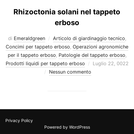
Rhizoctonia solani nel tappeto
erboso
di
Emeraldgreen
Articolo di giardinaggio tecnico
,
Concimi per tappeto erboso
,
Operazioni agronomiche
per il tappeto erboso
,
Patologie del tappeto erboso
,
Pubblicato
Prodotti liquidi per tappeto erboso
Luglio 22, 0022
il
Nessun commento
Privacy Policy
Powered by WordPress