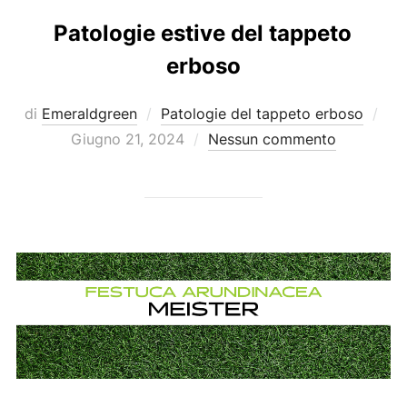
Patologie estive del tappeto
erboso
Pub
di
Emeraldgreen
Patologie del tappeto erboso
il
Giugno 21, 2024
Nessun commento