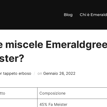
Blog
Chi è Emeral
le miscele Emeraldgree
ster?
Pubblicato
r tappeto erboso
on
Gennaio 26, 2022
il
tto
Composizione
45% Fa Meister