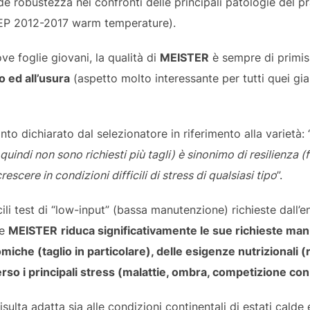
nde robustezza nei confronti delle principali patologie del p
TEP 2012-2017 warm temperature).
e foglie giovani, la qualità di
MEISTER
è sempre di primis
o ed all’usura
(aspetto molto interessante per tutti quei gi
o dichiarato dal selezionatore in riferimento alla varietà: 
 quindi non sono richiesti più tagli) è sinonimo di resilienza 
escere in condizioni difficili di stress di qualsiasi tipo
”.
icili test di “low-input” (bassa manutenzione) richieste dall’
me
MEISTER
riduca significativamente le sue richieste man
miche (taglio in particolare), delle esigenze nutrizionali (
rso i principali stress (malattie, ombra, competizione con 
isulta adatta sia alle condizioni continentali di estati calde 