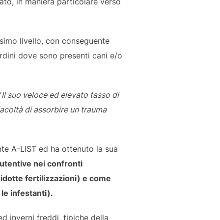
rato, in maniera particolare verso
simo livello, con conseguente
ardini dove sono presenti cani e/o
“
Il suo veloce ed elevato tasso di
(facoltà di assorbire un trauma
ente A-LIST ed ha ottenuto la sua
utentive nei confronti
ridotte fertilizzazioni) e come
le infestanti).
ed inverni freddi, tipiche della