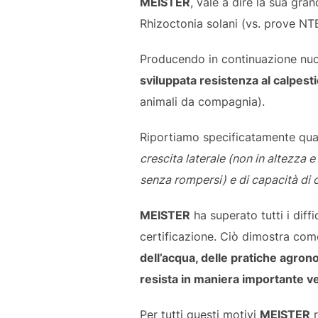
MEISTER
, vale a dire la sua gra
Rhizoctonia solani (vs. prove N
Producendo in continuazione nuov
sviluppata resistenza al calpesti
animali da compagnia).
Riportiamo specificatamente quant
crescita laterale (non in altezza e
senza rompersi) e di capacità di cr
MEISTER
ha superato tutti i diff
certificazione. Ciò dimostra co
dell’acqua, delle pratiche agrono
resista in maniera importante ve
Per tutti questi motivi
MEISTER
r