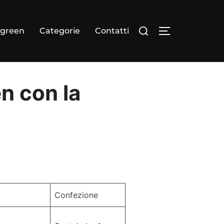
Cerca
dgreen
Categorie
Contatti
APRI/CHIUDI
per:
n con la
Confezione