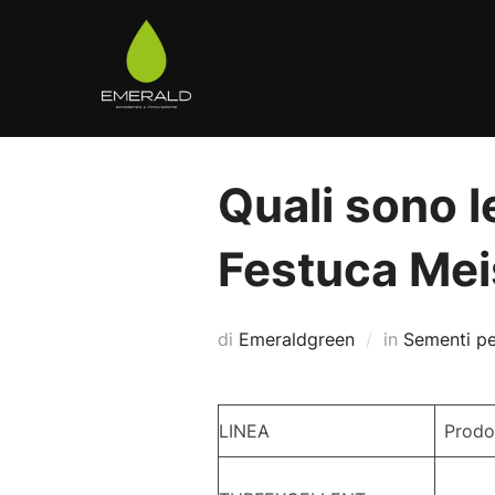
Salta
al
contenuto
Quali sono 
Festuca Mei
di
Emeraldgreen
in
Sementi pe
LINEA
Prodo