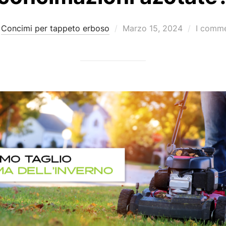
Pubblicato
Concimi per tappeto erboso
Marzo 15, 2024
I commen
il