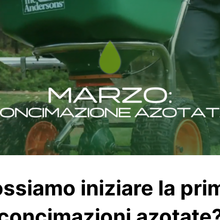
ssiamo iniziare la prim
concimazioni azotate