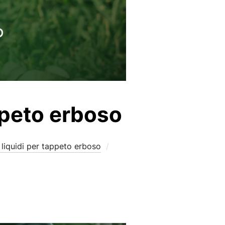
ppeto erboso
Pubblicato
 liquidi per tappeto erboso
il