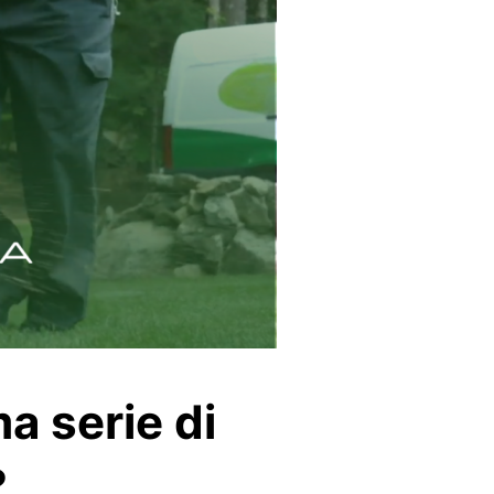
a serie di
?