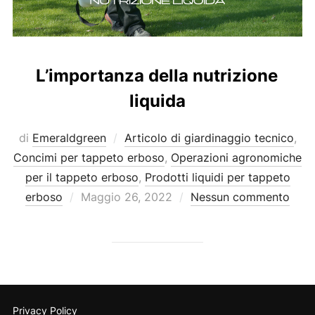
L’importanza della nutrizione
liquida
di
Emeraldgreen
Articolo di giardinaggio tecnico
,
Concimi per tappeto erboso
,
Operazioni agronomiche
per il tappeto erboso
,
Prodotti liquidi per tappeto
Pubblicato
erboso
Maggio 26, 2022
Nessun commento
il
Privacy Policy