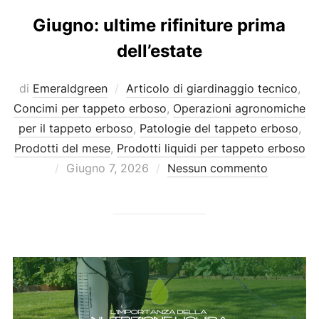
Giugno: ultime rifiniture prima
dell’estate
di
Emeraldgreen
Articolo di giardinaggio tecnico
,
Concimi per tappeto erboso
,
Operazioni agronomiche
per il tappeto erboso
,
Patologie del tappeto erboso
,
Prodotti del mese
,
Prodotti liquidi per tappeto erboso
Pubblicato
Giugno 7, 2026
Nessun commento
il