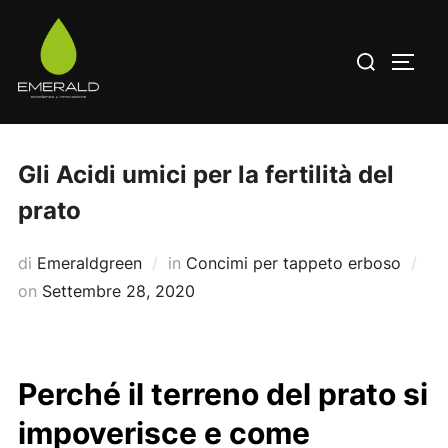
Salta
al
Cerca
APRI/
contenuto
per:
Gli Acidi umici per la fertilità del
prato
di
Emeraldgreen
in
Concimi per tappeto erboso
Pubblicato
on
Settembre 28, 2020
il
Perché il terreno del prato si
impoverisce e come