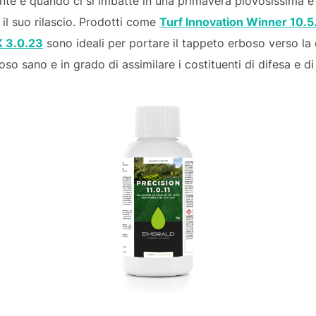
nte è quando ci si imbatte in una primavera piovosissima e
o il suo rilascio. Prodotti come
Turf Innovation Winner 10.5
K 3.0.23
sono ideali per portare il tappeto erboso verso la
o sano e in grado di assimilare i costituenti di difesa e di 