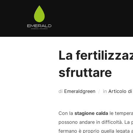
Salta
al
contenuto
La fertilizz
sfruttare
di
Emeraldgreen
in
Articolo di
Con la
stagione calda
le temperat
possono andare in difficoltà. La 
fermano è proprio quella legata al