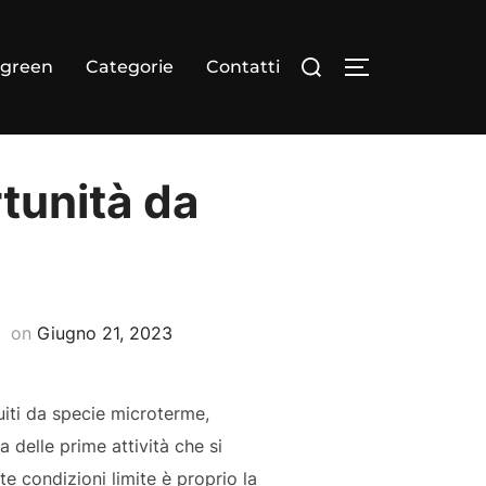
Cerca
dgreen
Categorie
Contatti
APRI/CHIUDI
per:
rtunità da
Pubblicato
on
Giugno 21, 2023
il
tuiti da specie microterme,
 delle prime attività che si
ste condizioni limite è proprio la