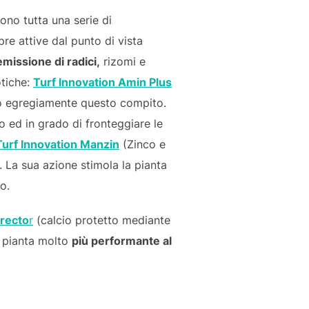
sono tutta una serie di
re attive dal punto di vista
emissione di radici,
rizomi e
otiche:
Turf Innovation Amin Plus
no egregiamente questo compito.
o ed in grado di fronteggiare le
Turf Innovation Manzin
(Zinco e
e. La sua azione stimola la pianta
o.
rrecto
r
(calcio protetto mediante
la pianta molto
più performante al