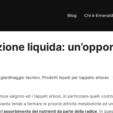
Blog
Chi è Emeral
azione liquida: un’oppo
 giardinaggio tecnico
,
Prodotti liquidi per tappeto erboso
ure salgono ed i tappeti erbosi, in particolare quelli costi
pianta tende a fermare le proprie attività metaboliche ed una
l’
assorbimento dei nutrienti da parte della radice
. In que