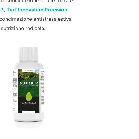
 la concimazione di fine marzo-
.7
,
Turf Innovation Precision
 concimazione antistress estiva
nutrizione radicale.