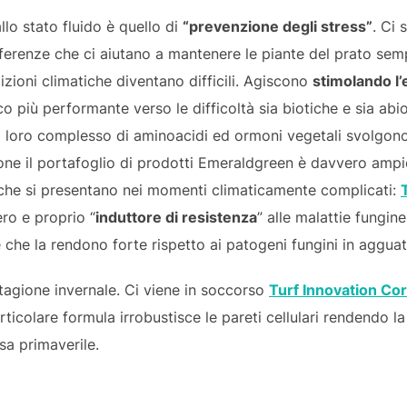
allo stato fluido è quello di
“prevenzione degli stress”
. Ci 
ferenze che ci aiutano a mantenere le piante del prato semp
zioni climatiche diventano difficili. Agiscono
stimolando l’
ico più performante verso le difficoltà sia biotiche e sia abi
l loro complesso di aminoacidi ed ormoni vegetali svolgo
one il portafoglio di prodotti Emeraldgreen è davvero ampi
 che si presentano nei momenti climaticamente complicati:
ro e proprio “
induttore di resistenza
” alle malattie fungin
che la rendono forte rispetto ai patogeni fungini in agguat
tagione invernale. Ci viene in soccorso
Turf Innovation Co
rticolare formula irrobustisce le pareti cellulari rendendo 
esa primaverile.